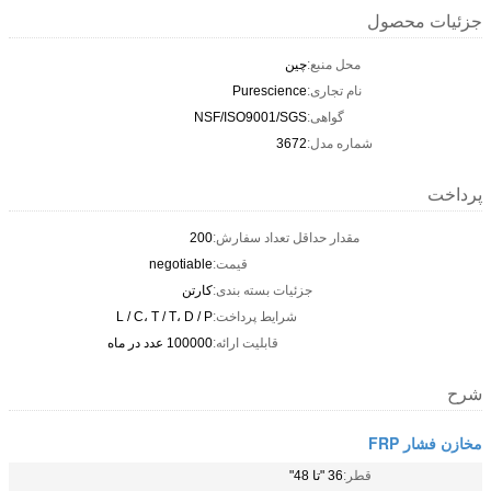
Pure
NSF/ISO9
 سفارش:
200
قیمت:
negotiable
ته بندی:
کارتن
پرداخت:
L / C، T / T، D / P
یت ارائه:
100000 عدد در ماه