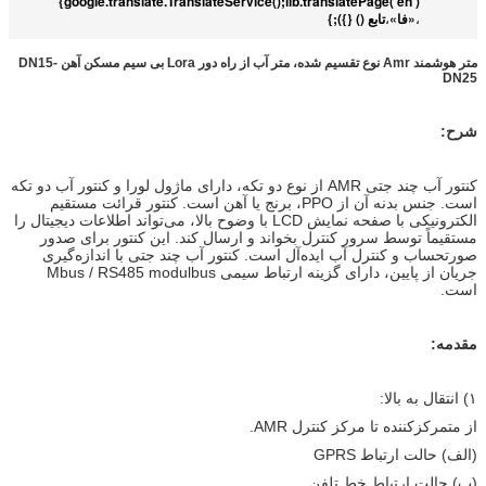
google.translate.TranslateService();lib.translatePage('en')}
«فا»
تابع () {});}
،
،
متر هوشمند Amr نوع تقسیم شده، متر آب از راه دور Lora بی سیم مسکن آهن DN15-
DN25
شرح:
کنتور آب چند جتی AMR از نوع دو تکه، دارای ماژول لورا و کنتور آب دو تکه
است. جنس بدنه آن از PPO، برنج یا آهن است. کنتور قرائت مستقیم
الکترونیکی با صفحه نمایش LCD با وضوح بالا، می‌تواند اطلاعات دیجیتال را
مستقیماً توسط سرور کنترل بخواند و ارسال کند. این کنتور برای صدور
صورتحساب و کنترل آب ایده‌آل است. کنتور آب چند جتی با اندازه‌گیری
جریان از پایین، دارای گزینه ارتباط سیمی Mbus / RS485 modulbus
است.
مقدمه:
۱) انتقال به بالا:
از متمرکزکننده تا مرکز کنترل AMR.
(الف) حالت ارتباط GPRS
(ب) حالت ارتباط خط تلفن