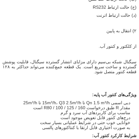
(ج) حالت ارتباط RS232
(د) حالت ارتباط اترنت
۲) انتقال به پایین
از کلکتور و کنتور آب.
سیگنال شبکه بی‌سیم دارای مزایای انتشار گسترده سیگنال، قابلیت پوشش
گسترده و ساخت سریع است. یک قطعه جمع‌کننده می‌تواند حداکثر به ۱۲۸
قطعه کنتور متصل شود.
ویژگی‌های کنتور آب پایه:
دبی اسمی Qn 1.5 m³/h تا 15m³/h، Q3 2.5m³/h تا 25m³/h
مقدار R طبق درخواست R80 / 100 / 125 / 160 است
مناسب برای کاربردهای آب سرد و گرم
درج‌های کنتور قابل تعویض موجود است
خوانایی خوب حتی در شرایط عملیاتی بسیار سخت
به صورت اختیاری قابل ارتقا با کنتاکتورهای پالسی
شرایط کارکرد کنتور آب: