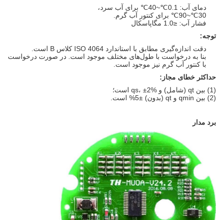
دمای آب: 0.1℃~40℃ برای آب سرد،
30℃~90℃ برای کنتور آب گرم.
فشار آب: ≤1.0 مگاپاسکال
توجه:
دقت اندازه‌گیری مطابق با استاندارد ISO 4064 کلاس B است.
بنا به درخواست با طول‌های مختلف موجود است. در صورت درخواست
با کنتور آب گرم نیز موجود است.
حداکثر خطای مجاز:
(1) بین qt (شامل) و qs، ±2% است؛
(2) بین qmin و qt (بدون) ±5% است.
برد مدار