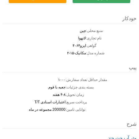
خودکار
منبع محلی:
چین
نام تجاری:
لانهوا
گواهی:
ایزو۴۰۶۴
شماره مدل:
مکانیک-۱۵-۲
پیپ
مقدار حداقل تعداد سفارش:
۱۰۰۰
بسته بندی جزئیات:
جعبه با فوم
زمان تحویل:
۴-۸ هفته
پرداخت سریع:
اعتبارات اسنادی T/T
توانایی تامین:
200000 مجموعه در ماه
شرح
متر آب جت چند