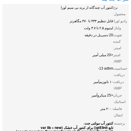
نوع
کنتور آب چندگانه از برند بی سیم لورا
محصول:
رادیو لورا:
قابل تنظیم ۴۳۳ تا ۴۷۰ مگاهرتز
ولتاژ:
لیتیوم ۲.۵ تا ۳.۷ ولت
تقویت
20 دسی‌بل در دقیقه
کننده
امیتر:
امیتر
<20 میلی آمپر
AMP:
حساسیت
-13 adbm
دریافت:
دریافت
۱۰ نانوزیم‌آمپر
AMP:
جریان
<25 میکروآمپر
استاتیک:
فاصله
۲۰۰۰ متر
انتقال:
کنتور آب مولتی جت
برجسته:
،
تابع gtElInit() برای کنتور آب خشک {var lib = new