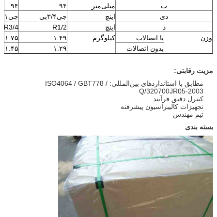
ب
میلی‌متر
۹۴
۹۴
دی
اینچ
جی۳/۴بی
جی۱بی
د
اینچ
R1/2
R3/4
وزن
با اتصالات
کیلوگرم
۱.۴۹
۱.۷۵
بدون اتصالات
۱.۲۹
۱.۴۵
مزیت رقابتی:
مطابق با استانداردهای بین‌المللی: ISO4064 / GBT778 /
Q/320700JR05-2003
کنترل دقیق فرآیند
تجهیزات کالیبراسیون پیشرفته
تیم مهندس
بسته بندی