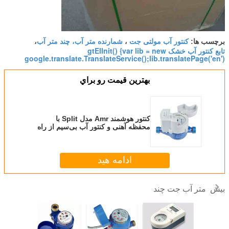
کنتور آب مولتی جت
شمارنده متر آب، چند متر آب
برچسب ها:
،
،
تابع کنتور آب خشک gtElInit() {var lib = new
google.translate.TranslateService();lib.translatePage('en')
بهترين قيمت رو براي
کنتور هوشمند Amr مدل Split با
محفظه آهنی و کنتور آب بی‌سیم از راه
دور DN15 - DN25function gtElInit()
{var lib = new
te.TranslateService();lib.translatePage('en',
ادامه هید
'fa', function () {});}
متر آب جت چند
بیش