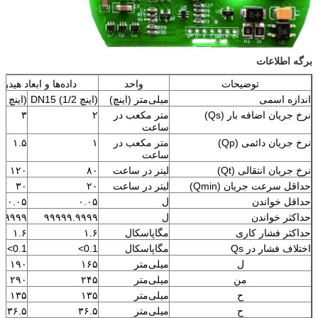
برگه اطلاعات
توضیحات
واحد
داده‌ها و ابعاد هیدر
اندازه اسمی
میلی‌متر (اینچ)
DN15 (1/2 اینچ)
DN20 (3/4 اینچ)
نرخ جریان اضافه بار (Qs)
متر مکعب در
۲
۳
ساعت
نرخ جریان دائمی (Qp)
متر مکعب در
۱
۱.۵
ساعت
نرخ جریان انتقالی (Qt)
لیتر در ساعت
۸۰
۱۲۰
حداقل سرعت جریان (Qmin)
لیتر در ساعت
۲۰
۳۰
حداقل خواندن
ل
۰.۰۵
۰.۰۵
حداکثر خواندن
ل
۹۹۹۹۹.۹۹۹۹
.۹۹۹۹
حداکثر فشار کاری
مگاپاسکال
۱.۶
۱.۶
اختلاف فشار در Qs
مگاپاسکال
<0.1
<0.1
ل
میلی‌متر
۱۶۵
۱۹۰
من
میلی‌متر
۲۴۵
۲۹۰
ح
میلی‌متر
۱۳۵
۱۳۵
ح
میلی‌متر
۳۶.۵
۳۶.۵