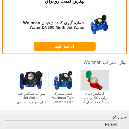
بهترين قيمت رو براي
شماره گیری کننده دیجیتال Woltman
Water DN300 Multi Jet Water
Meter Vacuum Seal
ادامه هید
متر آب Woltman
بیش
زه گیری آب
گرمایش دمای
عنصر متحرک
متر آب هلیکس چند
0 CI
من خشک
حرارت 90 درجه چند
Woltman Type
Jet Woltmann آب
 گیری با
متر آب جت برای آب
Water Meter
برای توزیع و آب بندی
متر چند م
رکیبی برای
گرم، Dnitive آهن
عملیات ساده
DN50 - DN500
آسان ن
یان بزرگ
DN32
الکترومغناطیسی
اکسید آهن
تغییر زبان
Persian