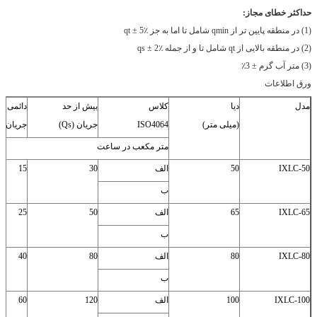
حداکثر خطای مجاز:
(1) در منطقه پایین تر از qmin شامل تا اما به جز qt ± 5٪
(2) در منطقه بالایی از qt شامل تا و از جمله qs ± 2٪
(3) متر آب گرم ± 3٪
ورق اطلاعات
مدل
دیا
کلاس
بیش از حد
دائمی
(میلی متر)
ISO4064
جریان (Qs)
جریان (QP)
متر مکعب در ساعت
IXLC-50
50
الف
30
15
ب
IXLC-65
65
الف
50
25
ب
IXLC-80
80
الف
80
40
ب
IXLC-100
100
الف
120
60