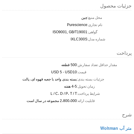
جزئیات محصول
محل منبع:
چين
نام تجاری:
Purescience
گواهی:
ISO9001, GB/T19001
شماره مدل:
IXLC300S
پرداخت
مقدار حداقل تعداد سفارش:
500 قطعه
قیمت:
USD 5 - USD10
جزئیات بسته بندی:
بسته بندی واحد با جعبه قهوه ای، پالت
زمان تحویل:
4-5 هفته
شرایط پرداخت:
L / C، D / P، T / T
قابلیت ارائه:
2،800،000 مجموعه در سال است
شرح
متر آب Woltman