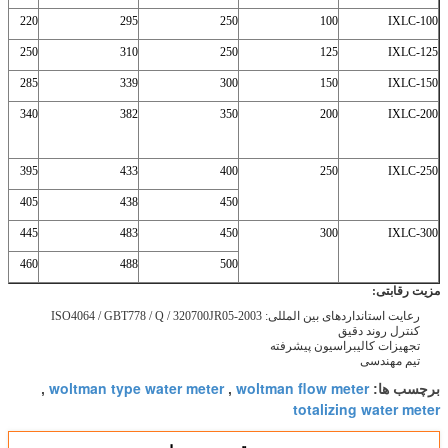
220
295
250
100
IXLC-100
250
310
250
125
IXLC-125
285
339
300
150
IXLC-150
340
382
350
200
IXLC-200
395
433
400
250
IXLC-250
405
438
450
445
483
450
300
IXLC-300
460
488
500
مزیت رقابتی:
رعایت استانداردهای بین المللی: ISO4064 / GBT778 / Q / 320700JR05-2003
کنترل روند دقیق
تجهیزات کالیبراسیون پیشرفته
تیم مهندسی
woltman type water meter
woltman flow meter
برچسب ها:
,
,
totalizing water meter