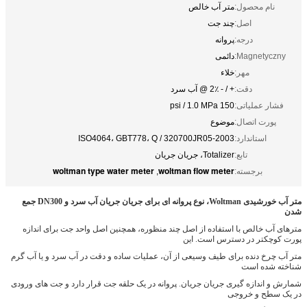
نام محصول:
متر آب خالص
اصل:
چند جت
درجه:
پروانه
Magnetyczny:
دائمی
مهر:
خلاء
دقت:
+ / - 2٪ @ آب سرد
فشار عملیاتی:
150 psi / 1.0 MPa
پورت اتصال:
موضوع
استاندارد:
ISO4064، GBT778، Q / 320700JR05-2003
تابع:
Totalizer، جریان جریان
woltman type water meter
woltman flow meter
برجسته:
,
متر آب خورشیدی Woltman، نوع پروانه ای برای جریان جریان آب سرد و DN300 جمع
شدن
مترهای آب خالص با استفاده از اصل چند منظوره، همچنین اصل واحد جت برای اندازه
پورت کوچکتر در دسترس است.
این
متر آب چرخ دنده برای طیف وسیعی از آن، عملیات ساده و دقت در آب سرد و یا آب گرم
شناخته شده است
شمارش و اندازه گیری جریان جریان.
پروانه در یک حلقه جت قرار دارد و جت های ورودی
در یک سطح و خروجی