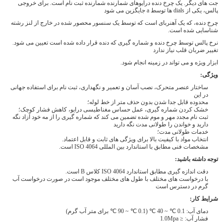
جت های دیگر.
یک چرخ دنده درایوهای شمارنده شمارنده ثبت نام است.
برای خروجی
پالس، یکی از dials ها توسط a جایگزین می شود
چرخ دنده، که یک آهنربای است که توسط یک سنسور محصور شده در خارج از لنز رشته
شناسایی شده است.
نرخ پالس توسط چرخ دنده و شماره گیری که دنده قرار داده شده است تعیین می شود.
تغییر ضربان قلب نیاز ندارد
ابزار ویژه و می تواند در زمینه انجام شود.
ویژگی:
ساختار عنصر متحرک، نصب آسان و تعمیر و نگهداری، ثبت نام برای استفاده جهانی
در این
محدوده قابل جدا شدن بدون حذف متر از خط لوله؛
خشک کردن شماره گیری، عمل حساس مغناطیسی درایو، کاهش فشار کوچک؛
ثبت نام مجدد مهر و موم شده تضمین می کند که شماره گیری را از مه خود آزاد نگه
دارید و خواندن را طولانی مدت نگه دارید
خدمات طولانی مدت؛
انتخاب مواد با کیفیت بالا برای ویژگی های ثابت و قابل اعتماد.
مشخصات فنی مطابق با استاندارد بین المللی ISO 4064 است.
توجه داشته باشید:
دقت اندازه گیری مطابق استاندارد ISO 4064 کلاس B است.
با درخواست های مختلف با طول های مختلف موجود است
در صورت درخواست آب
گرم در دسترس است
شرایط کار:
دمای آب: 0.1 ℃ ~ 40 ℃ (0.1 ℃ ~ 90 ℃ برای متر آب گرم)
فشار آب: ≤ 1.0Mpa